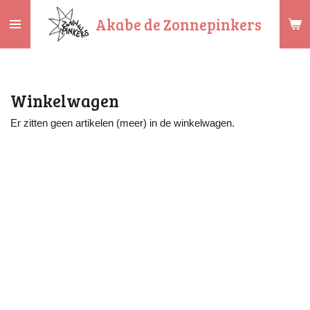
Ga
Akabe de Zonnepinkers
direct
naar
de
hoofdinhoud
Winkelwagen
Er zitten geen artikelen (meer) in de winkelwagen.